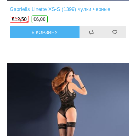
Gabriells Linette XS-S (1399) чулки черные
€12,50
€6,00
В КОРЗИНУ