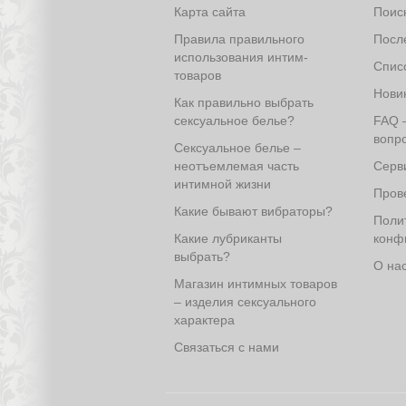
Карта сайта
Поис
Правила правильного
Посл
использования интим-
Спис
товаров
Нови
Как правильно выбрать
сексуальное белье?
FAQ 
вопро
Сексуальное белье –
неотъемлемая часть
Серв
интимной жизни
Прове
Какие бывают вибраторы?
Поли
Какие лубриканты
конф
выбрать?
О на
Магазин интимных товаров
– изделия сексуального
характера
Связаться с нами