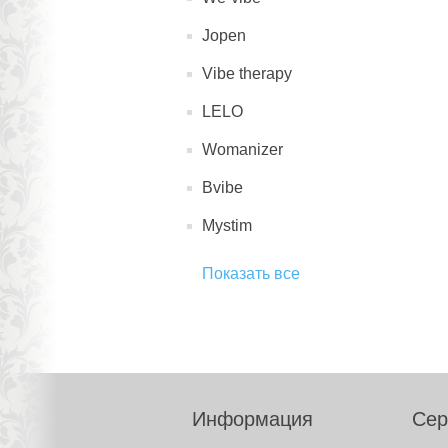
Jopen
Vibe therapy
LELO
Womanizer
Bvibe
Mystim
Показать все
Информация
Сер