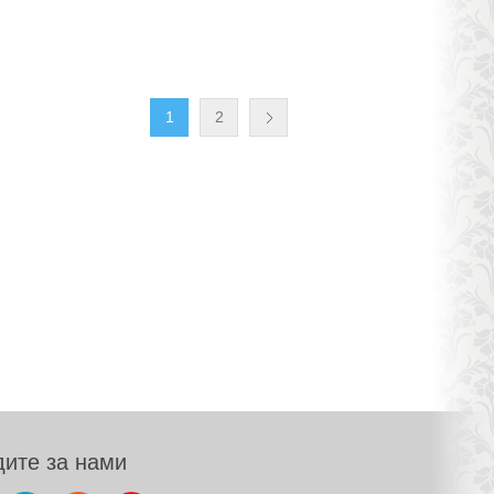
1
2
ите за нами