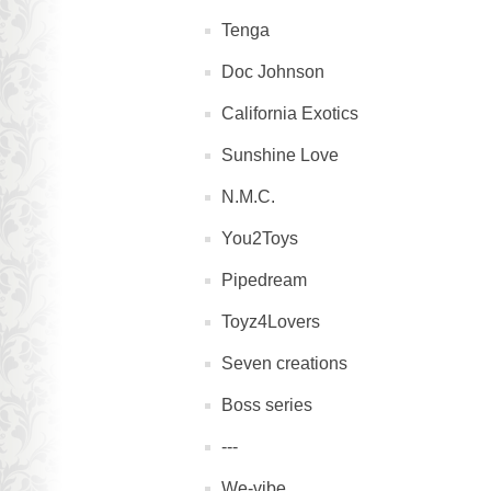
Tenga
Doc Johnson
California Exotics
Sunshine Love
N.M.C.
You2Toys
Pipedream
Toyz4Lovers
Seven creations
Boss series
---
We-vibe