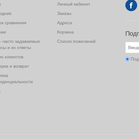
к
Личный кабинет
едние
Заказы
ок сравнения
Адреса
нки
Корзина
Подп
– часто задаваемые
Список пожеланий
сы и их ответы
ис клиентов
Под
рка и возврат
тика
иденциальности
с