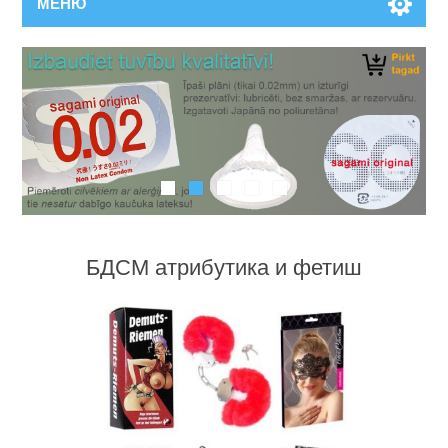
МЕНЮ
БДСМ атрибутика и фетиш