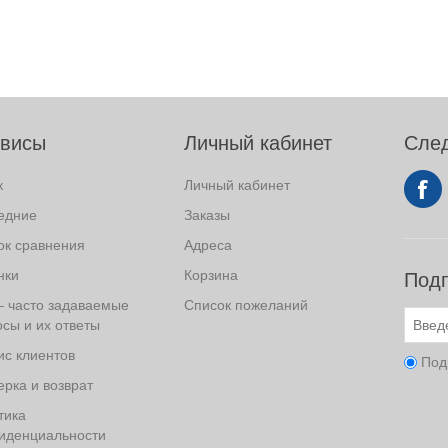
висы
Личный кабинет
След
к
Личный кабинет
едние
Заказы
ок сравнения
Адреса
нки
Корзина
Подп
– часто задаваемые
Список пожеланий
сы и их ответы
ис клиентов
Под
рка и возврат
тика
иденциальности