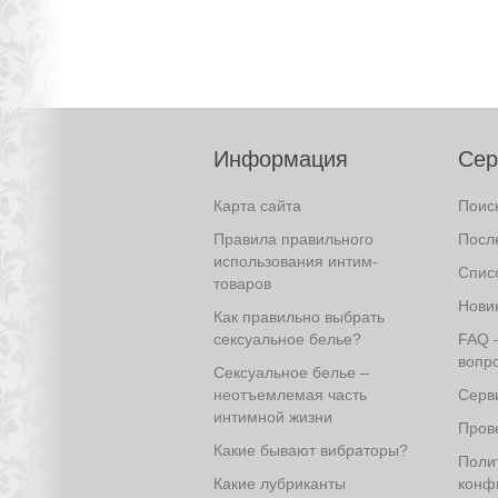
Информация
Сер
Карта сайта
Поис
Правила правильного
Посл
использования интим-
Спис
товаров
Нови
Как правильно выбрать
сексуальное белье?
FAQ 
вопро
Сексуальное белье –
неотъемлемая часть
Серв
интимной жизни
Прове
Какие бывают вибраторы?
Поли
Какие лубриканты
конф