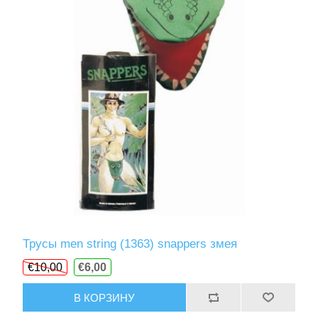
Трусы men string (1363) snappers змея
€10,00
€6,00
В КОРЗИНУ