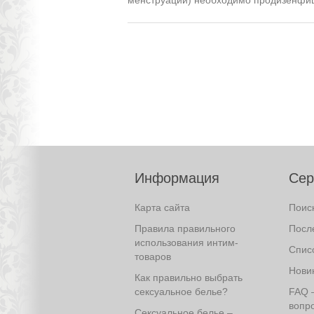
менструации) необходимо продизенфици
Информация
Сер
Карта сайта
Поис
Правила правильного
Посл
использования интим-
Спис
товаров
Нови
Как правильно выбрать
сексуальное белье?
FAQ 
вопро
Сексуальное белье –