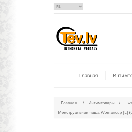
Главная
Интимт
Главная
/
Интимтовары
/
Ф
Менструальная чаша Womancup [L] (