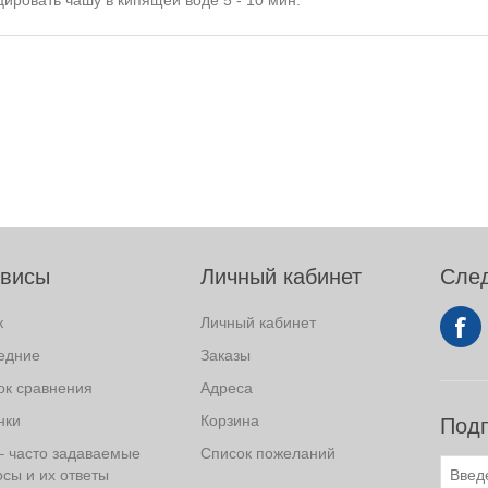
ровать чашу в кипящей воде 5 - 10 мин.
висы
Личный кабинет
След
к
Личный кабинет
едние
Заказы
ок сравнения
Адреса
нки
Корзина
Подп
– часто задаваемые
Список пожеланий
сы и их ответы