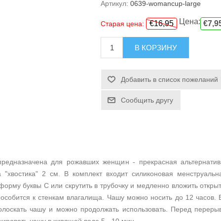
Артикул:
0639-womancup-large
Цена:
€16,95
€7,9
Старая цена:
В КОРЗИНУ
Добавить в список пожеланий
Сообщить другу
редназначена для рожавших женщин - прекрасная альтернатив
а "хвостика" 2 см. В комплект входит силиконовая менструаль
 форму буквы С или скрутить в трубочку и медленно вложить откр
пособится к стенкам влагалища. Чашу можно носить до 12 часов.
полоскать чашу и можно продолжать использовать. Перед переры