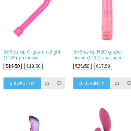
Вибратор G-gasm delight
Вибратор H2O g-spot
(1149) розовый
probe (0117) красный
€14,50
€10,50
€21,50
€17,50
В КОРЗИНУ
В КОРЗИНУ