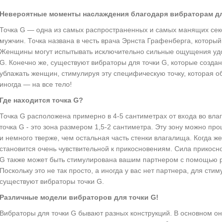
Невероятные моменты наслаждения благодаря вибраторам дл
Точка G — одна из самых распространенных и самых манящих секс
мужчин. Точка названа в честь врача Эрнста Графенберга, который 
Женщины могут испытывать исключительно сильные ощущения удо
G. Конечно же, существуют вибраторы для точки G, которые создан
ублажать женщин, стимулируя эту специфическую точку, которая 
иногда — на все тело!
Где находится точка G?
Точка G расположена примерно в 4-5 сантиметрах от входа во вла
точка G - это зона размером 1,5-2 сантиметра. Эту зону можно пр
и немного тверже, чем остальная часть стенки влагалища. Когда ж
становится очень чувствительной к прикосновениям. Сила прикосн
G также может быть стимулирована вашим партнером с помощью р
Поскольку это не так просто, а иногда у вас нет партнера, для ст
существуют вибраторы точки G.
Различные модели вибраторов для точки G!
Вибраторы для точки G бывают разных конструкций. В основном он