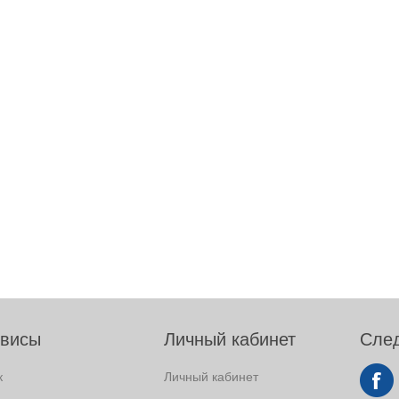
висы
Личный кабинет
След
к
Личный кабинет