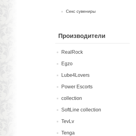
Секс сувениры
Производители
RealRock
Egzo
Lube4Lovers
Power Escorts
collection
SoftLine collection
TevLv
Tenga