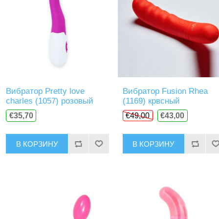
Вибратор Pretty love
Вибратор Fusion Rhea
charles (1057) розовый
(1169) крвсный
€35,70
€49,00
€43,00
В КОРЗИНУ
В КОРЗИНУ