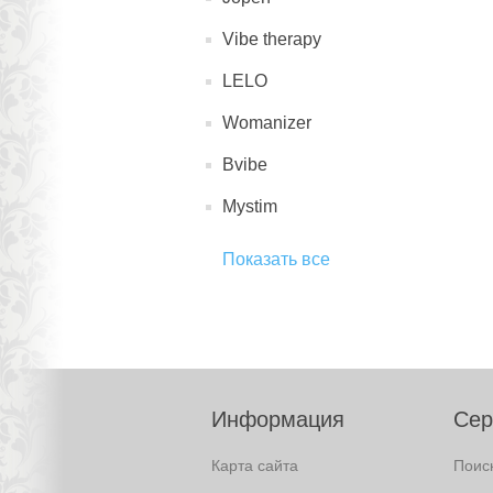
Vibe therapy
LELO
Womanizer
Bvibe
Mystim
Показать все
Информация
Сер
Карта сайта
Поис