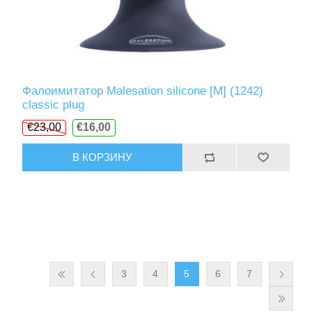
Фалоимитатор Malesation silicone [M] (1242)
classic plug
€23,00
€16,00
В КОРЗИНУ
3
4
5
6
7