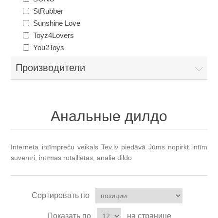
StRubber
Sunshine Love
Toyz4Lovers
You2Toys
Производители
Анальные дилдо
Interneta intīmpreču veikals Tev.lv piedāvā Jūms nopirkt intīm
suvenīri, intīmās rotaļlietas, anālie dildo
Сортировать по
Показать по
на странице