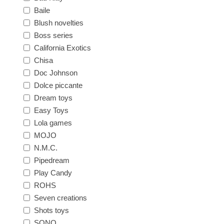
Baile
Blush novelties
Boss series
California Exotics
Chisa
Doc Johnson
Dolce piccante
Dream toys
Easy Toys
Lola games
MOJO
N.M.C.
Pipedream
Play Candy
ROHS
Seven creations
Shots toys
SONO