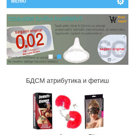
МЕНЮ
БДСМ атрибутика и фетиш