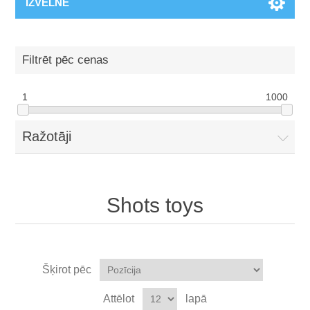
IZVĒLNE
Filtrēt pēc cenas
1
1000
Ražotāji
Shots toys
Šķirot pēc
Attēlot
lapā