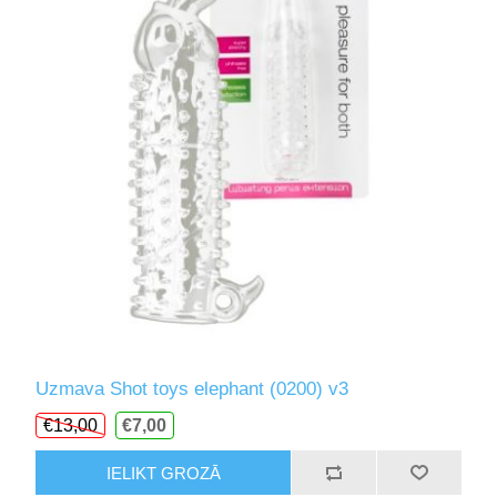
Uzmava Shot toys elephant (0200) v3
€13,00
€7,00
IELIKT GROZĀ