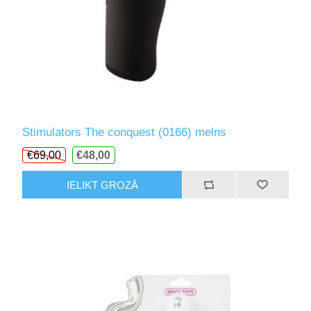
Stimulators The conquest (0166) melns
€69,00
€48,00
IELIKT GROZĀ