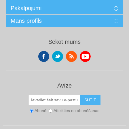
Pakalpojumi
Mans profils
Sekot mums
Avīze
SŪTĪT
Abonēt
Atteikties no abonēšanas