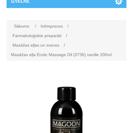
IZVĒLNE
Sākums
/
Intīmpreces
/
Farmakoloģiskie preparāti
/
Masāžas eļļas un sveces
/
Masāžas eļļa Erotic Massage Oil (0736) vanille 200ml