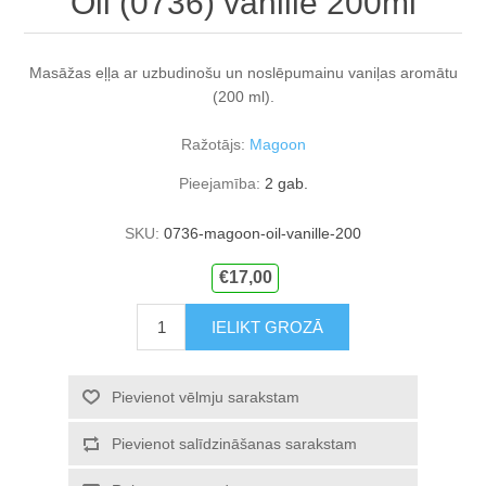
Oil (0736) vanille 200ml
Masāžas eļļa ar uzbudinošu un noslēpumainu vaniļas aromātu
(200 ml).
Ražotājs:
Magoon
Pieejamība:
2 gab.
SKU:
0736-magoon-oil-vanille-200
€17,00
IELIKT GROZĀ
Pievienot vēlmju sarakstam
Pievienot salīdzināšanas sarakstam