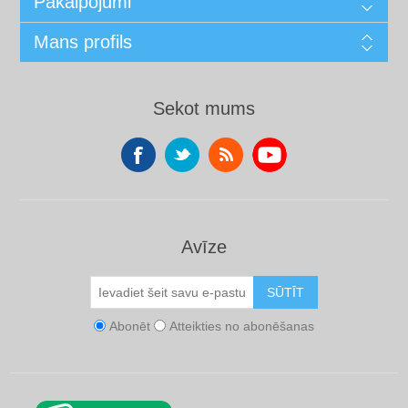
Pakalpojumi
Mans profils
Sekot mums
Avīze
SŪTĪT
Abonēt
Atteikties no abonēšanas