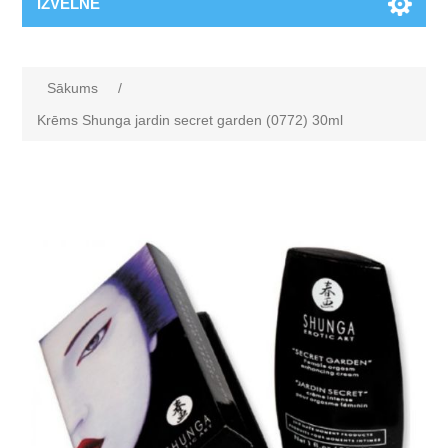
IZVĒLNE
Sākums
/
Krēms Shunga jardin secret garden (0772) 30ml