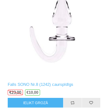
Falls SONO Nr.8 (1242) caurspīdīgs
€23,00
€10,00
IELIKT GROZĀ