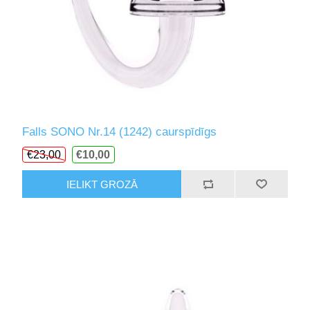
Falls SONO Nr.14 (1242) caurspīdīgs
€23,00
€10,00
IELIKT GROZĀ