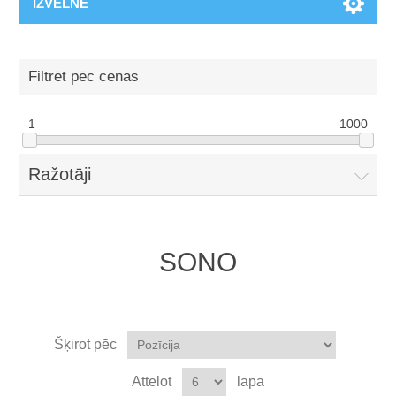
IZVĒLNE
Filtrēt pēc cenas
1
1000
Ražotāji
SONO
Šķirot pēc
Attēlot
lapā