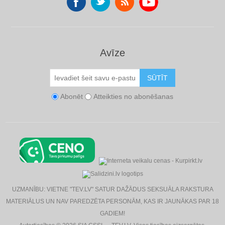
Avīze
SŪTĪT
Abonēt
Atteikties no abonēšanas
UZMANĪBU: VIETNE "TEV.LV" SATUR DAŽĀDUS SEKSUĀLA RAKSTURA
MATERIĀLUS UN NAV PAREDZĒTA PERSONĀM, KAS IR JAUNĀKAS PAR 18
GADIEM!