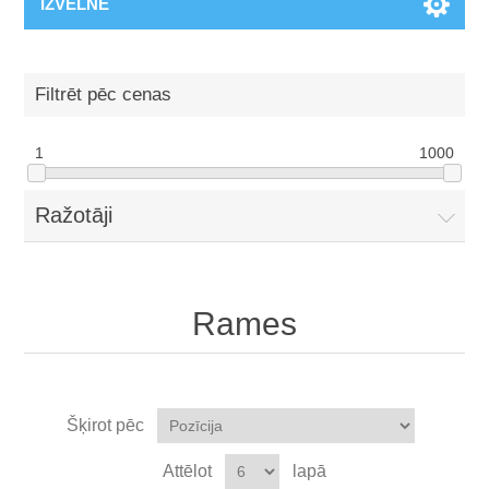
IZVĒLNE
Filtrēt pēc cenas
1
1000
Ražotāji
Rames
Šķirot pēc
Attēlot
lapā