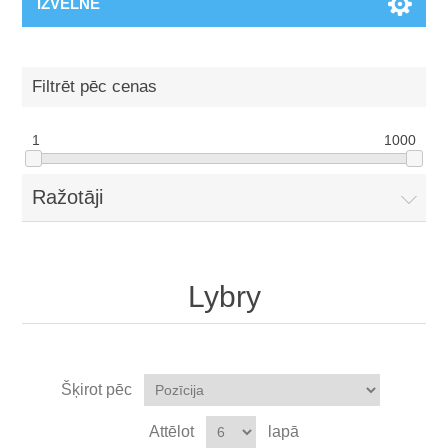
IZVĒLNE
Filtrēt pēc cenas
1
1000
Ražotāji
Lybry
Šķirot pēc
Attēlot
lapā