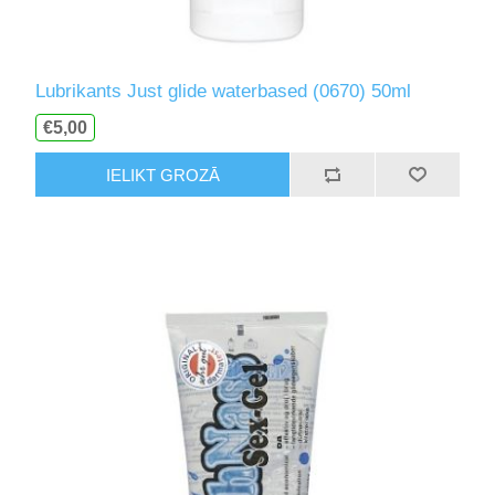
Lubrikants Just glide waterbased (0670) 50ml
€5,00
IELIKT GROZĀ