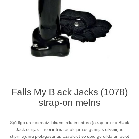
Falls My Black Jacks (1078)
strap-on melns
Spīdīgs un nedaudz lokans falla imitators (strap on) no Black
Jack sērijas. Irīcei ir trīs regulējamas gumijas siksniņas
stiprinājumu pielāgošanai. Uzvelciet šo spīdīgo dildo un esiet