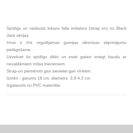
Spīdīgs un nedaudz lokans falla imitators (strap on) no Black
Jack sērijas.
Irīcei ir trīs regulējamas gumijas siksniņas stiprinājumu
pielāgošanai.
Uzvelciet šo spīdīgo dildo un esiet gatavi sniegt baudu ar
nevaldāmiem mīlas triecieniem.
Strap-on piemērots gan sievietei gan vīrietim.
Izmēri - garums 18 cm, diametrs 3,9-4,3 cm.
Izgatavots no PVC materiāla.