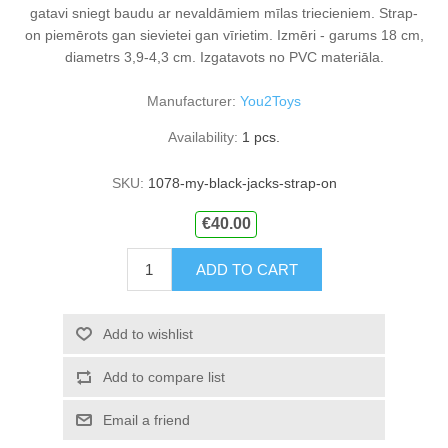
gatavi sniegt baudu ar nevaldāmiem mīlas triecieniem. Strap-
on piemērots gan sievietei gan vīrietim. Izmēri - garums 18 cm,
diametrs 3,9-4,3 cm. Izgatavots no PVC materiāla.
Manufacturer:
You2Toys
Availability:
1 pcs.
SKU:
1078-my-black-jacks-strap-on
€40.00
ADD TO CART
Add to wishlist
Add to compare list
Email a friend